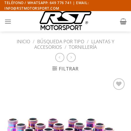
Saltar
TELÉFONO / WHATSAPP: 649 776 741 | EMAIL:
INFO@RSTMOTORSPORT.COM
al
contenido
INICIO
/
BÚSQUEDA POR TIPO
/
LLANTAS Y
ACCESORIOS
/
TORNILLERÍA
FILTRAR
Añadir
a la
lista
de
deseos