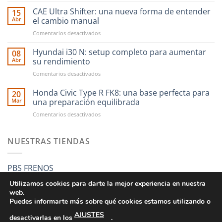
Ahora
financiar
CAE Ultra Shifter: una nueva forma de entender
15
tus
Abr
el cambio manual
compras
en
Comentarios desactivados
en
CAE
RST
Ultra
Hyundai i30 N: setup completo para aumentar
Motorsport
08
Shifter:
es
Abr
su rendimiento
una
más
en
Comentarios desactivados
nueva
fácil
Hyundai
forma
que
i30
Honda Civic Type R FK8: una base perfecta para
de
20
nunca
N:
entender
Mar
una preparación equilibrada
setup
el
en
Comentarios desactivados
completo
cambio
Honda
para
manual
Civic
aumentar
Type
NUESTRAS TIENDAS
su
R
rendimiento
FK8:
una
PBS FRENOS
base
perfecta
Utilizamos cookies para darte la mejor experiencia en nuestra
para
web.
una
Puedes informarte más sobre qué cookies estamos utilizando o
preparación
AJUSTES
equilibrada
desactivarlas en los
.