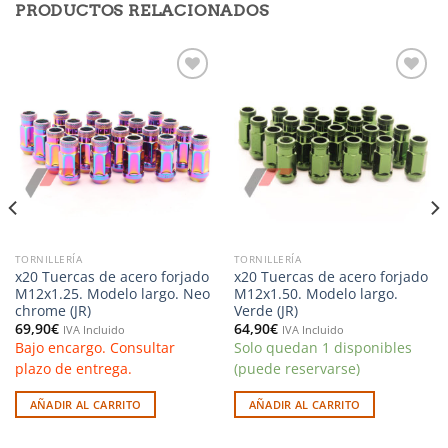
PRODUCTOS RELACIONADOS
Añadir
Añadir
a la
a la
lista de
lista de
deseos
deseos
TORNILLERÍA
TORNILLERÍA
x20 Tuercas de acero forjado
x20 Tuercas de acero forjado
M12x1.25. Modelo largo. Neo
M12x1.50. Modelo largo.
chrome (JR)
Verde (JR)
69,90
€
64,90
€
IVA Incluido
IVA Incluido
Bajo encargo. Consultar
Solo quedan 1 disponibles
plazo de entrega.
(puede reservarse)
AÑADIR AL CARRITO
AÑADIR AL CARRITO