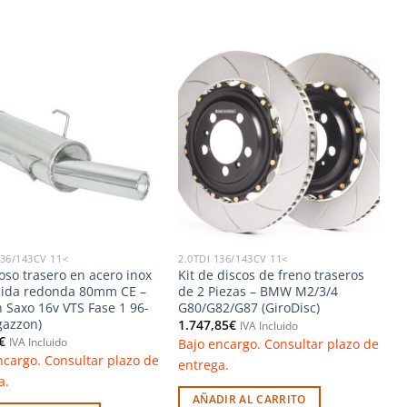
Añadir
Añadir
a la
a la
lista de
lista de
deseos
deseos
136/143CV 11<
2.0TDI 136/143CV 11<
ioso trasero en acero inox
Kit de discos de freno traseros
lida redonda 80mm CE –
de 2 Piezas – BMW M2/3/4
n Saxo 16v VTS Fase 1 96-
G80/G82/G87 (GiroDisc)
gazzon)
1.747,85
€
IVA Incluido
€
Bajo encargo. Consultar plazo de
IVA Incluido
ncargo. Consultar plazo de
entrega.
a.
AÑADIR AL CARRITO