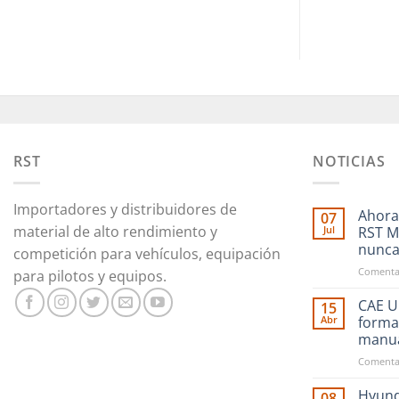
RST
NOTICIAS
Importadores y distribuidores de
Ahora
07
material de alto rendimiento y
Jul
RST M
nunc
competición para vehículos, equipación
Comentar
para pilotos y equipos.
CAE Ul
15
Abr
forma
manu
Comentar
Hyund
08