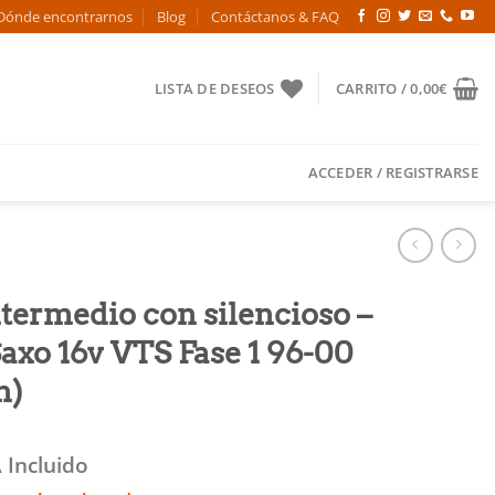
Dónde encontrarnos
Blog
Contáctanos & FAQ
LISTA DE DESEOS
CARRITO /
0,00
€
ACCEDER / REGISTRARSE
termedio con silencioso –
axo 16v VTS Fase 1 96-00
n)
 Incluido