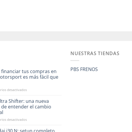
NUESTRAS TIENDAS
PBS FRENOS
 financiar tus compras en
otorsport es más fácil que
a
en
ios desactivados
Ahora
financiar
tra Shifter: una nueva
tus
 de entender el cambio
compras
al
en
en
ios desactivados
RST
CAE
Motorsport
Ultra
es
ai i30 N: setup completo