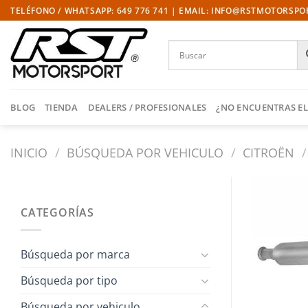
Saltar
TELÉFONO / WHATSAPP: 649 776 741 | EMAIL: INFO@RSTMOTORSP
al
contenido
BLOG
TIENDA
DEALERS / PROFESIONALES
¿NO ENCUENTRAS EL
INICIO
/
BÚSQUEDA POR VEHICULO
/
CITROËN
/
CATEGORÍAS
Búsqueda por marca
Búsqueda por tipo
Búsqueda por vehiculo