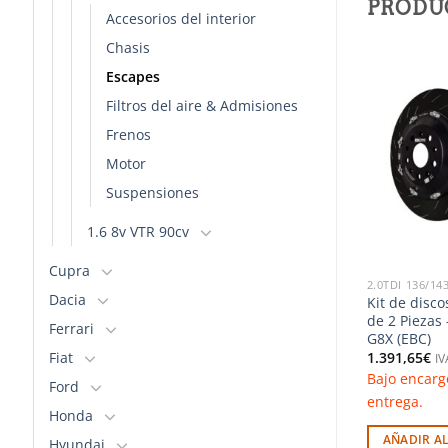
PRODU
Accesorios del interior
Chasis
Escapes
Añadir
Añadir
Filtros del aire & Admisiones
a la
a la
lista de
lista de
Frenos
deseos
deseos
Motor
Suspensiones
1.6 8v VTR 90cv
Cupra
<
1.6 110CV
2.0TDI 136/14
Dacia
s HALO GT
Copelas regulables en caída y
Kit de disco
avance – Peugeot 206 con
de 2 Pieza
Ferrari
suspensión roscada (Silver
G8X (EBC)
Project)
Fiat
1.391,65
€
nsultar plazo de
IV
146,41
€
Bajo encarg
IVA Incluido
Ford
Bajo encargo. Consultar plazo de
entrega.
Honda
entrega.
RITO
AÑADIR A
Hyundai