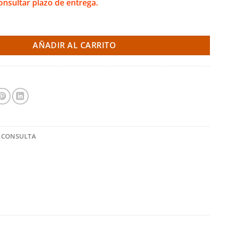
onsultar plazo de entrega.
con silencioso - Citröen Saxo 16v VTS Fase 1 96-00 (Ragazzon) ca
AÑADIR AL CARRITO
 CONSULTA