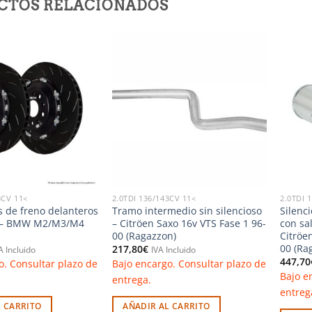
CTOS RELACIONADOS
Añadir
Añadir
a la
a la
lista de
lista de
deseos
deseos
3CV 11<
2.0TDI 136/143CV 11<
2.0TDI 
s de freno delanteros
Tramo intermedio sin silencioso
Silenc
s – BMW M2/M3/M4
– Citröen Saxo 16v VTS Fase 1 96-
con sa
00 (Ragazzon)
Citröe
00 (Ra
217,80
€
A Incluido
IVA Incluido
447,70
o. Consultar plazo de
Bajo encargo. Consultar plazo de
Bajo e
entrega.
entreg
L CARRITO
AÑADIR AL CARRITO