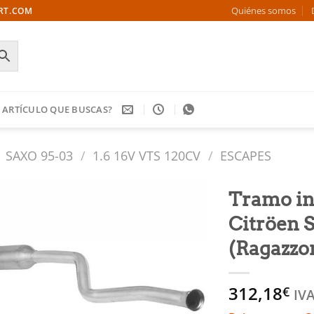
Quiénes somos
ORT.COM
 ARTÍCULO QUE BUSCAS?
SAXO 95-03
/
1.6 16V VTS 120CV
/
ESCAPES
Tramo in
Citröen S
Añadir
a la
(Ragazzo
lista
de
deseos
312,18
€
IVA