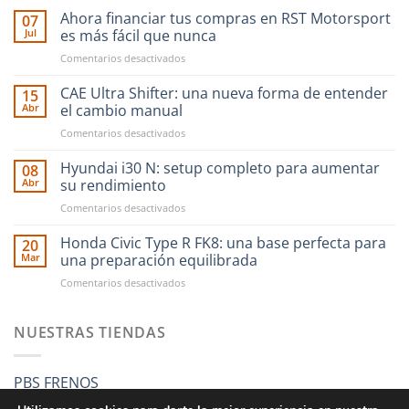
Ahora financiar tus compras en RST Motorsport
07
Jul
es más fácil que nunca
en
Comentarios desactivados
Ahora
financiar
CAE Ultra Shifter: una nueva forma de entender
15
tus
Abr
el cambio manual
compras
en
Comentarios desactivados
en
CAE
RST
Ultra
Hyundai i30 N: setup completo para aumentar
Motorsport
08
Shifter:
es
Abr
su rendimiento
una
más
en
Comentarios desactivados
nueva
fácil
Hyundai
forma
que
i30
Honda Civic Type R FK8: una base perfecta para
de
20
nunca
N:
entender
Mar
una preparación equilibrada
setup
el
en
Comentarios desactivados
completo
cambio
Honda
para
manual
Civic
aumentar
Type
NUESTRAS TIENDAS
su
R
rendimiento
FK8:
una
PBS FRENOS
base
perfecta