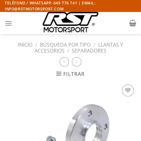
Saltar
TELÉFONO / WHATSAPP: 649 776 741 | EMAIL:
INFO@RSTMOTORSPORT.COM
al
contenido
INICIO
/
BÚSQUEDA POR TIPO
/
LLANTAS Y
ACCESORIOS
/
SEPARADORES
FILTRAR
Añadir
a la
lista
de
deseos