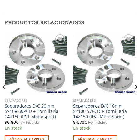
PRODUCTOS RELACIONADOS
Añadir
Añadir
a la
a la
lista de
lista de
deseos
deseos
SEPARADORES
SEPARADORES
Separadores D/C 20mm
Separadores D/C 16mm
5×108 60PCD + Tornillería
5×100 57PCD + Tornillería
14×150 (RST Motorsport)
14×150 (RST Motorsport)
96,80
€
84,70
€
IVA Incluido
IVA Incluido
En stock
En stock
AÑADIR AL CARRITO
AÑADIR AL CARRITO