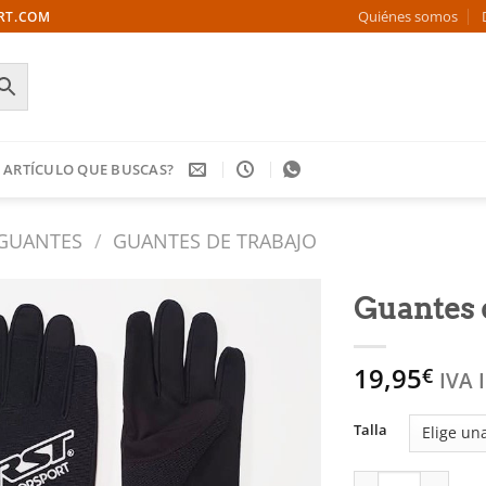
Quiénes somos
ORT.COM
 ARTÍCULO QUE BUSCAS?
GUANTES
/
GUANTES DE TRABAJO
Guantes 
Añadir
19,95
a la
€
IVA 
lista
de
Talla
deseos
Guantes de trabaj