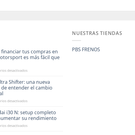
NUESTRAS TIENDAS
PBS FRENOS
 financiar tus compras en
otorsport es más fácil que
a
en
ios desactivados
Ahora
financiar
tra Shifter: una nueva
tus
 de entender el cambio
compras
al
en
en
ios desactivados
RST
CAE
Motorsport
Ultra
es
ai i30 N: setup completo
Shifter:
más
aumentar su rendimiento
una
fácil
en
ios desactivados
nueva
que
Hyundai
forma
nunca