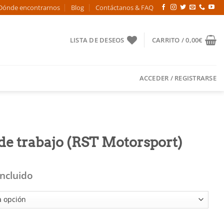
Dónde encontrarnos
Blog
Contáctanos & FAQ
LISTA DE DESEOS
CARRITO /
0,00
€
ACCEDER / REGISTRARSE
de trabajo (RST Motorsport)
Incluido
o (RST Motorsport) cantidad