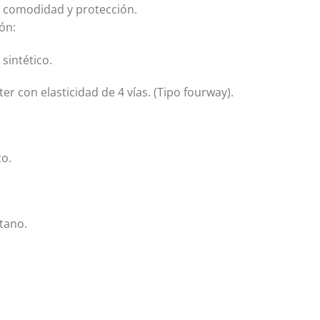
e comodidad y protección.
ón:
sintético.
er con elasticidad de 4 vías. (Tipo fourway).
co.
tano.