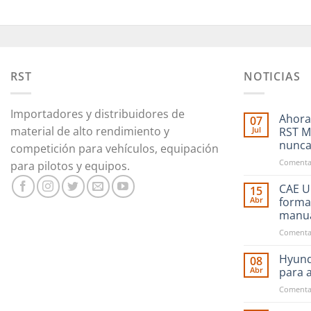
RST
NOTICIAS
Importadores y distribuidores de
Ahora
07
material de alto rendimiento y
Jul
RST M
nunc
competición para vehículos, equipación
Comentar
para pilotos y equipos.
CAE Ul
15
Abr
forma
manu
Comentar
Hyund
08
Abr
para 
Comentar