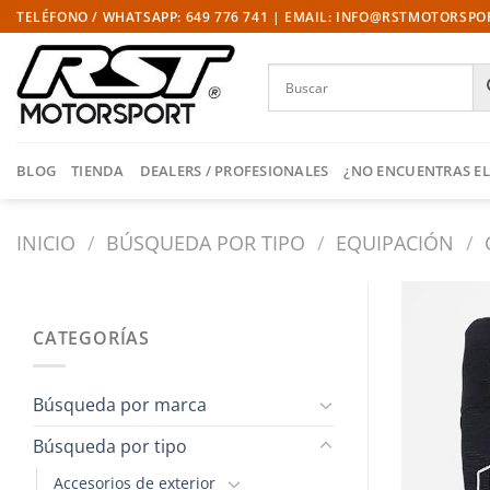
Saltar
TELÉFONO / WHATSAPP: 649 776 741 | EMAIL: INFO@RSTMOTORSP
al
contenido
BLOG
TIENDA
DEALERS / PROFESIONALES
¿NO ENCUENTRAS EL
INICIO
/
BÚSQUEDA POR TIPO
/
EQUIPACIÓN
/
CATEGORÍAS
Búsqueda por marca
Búsqueda por tipo
Accesorios de exterior