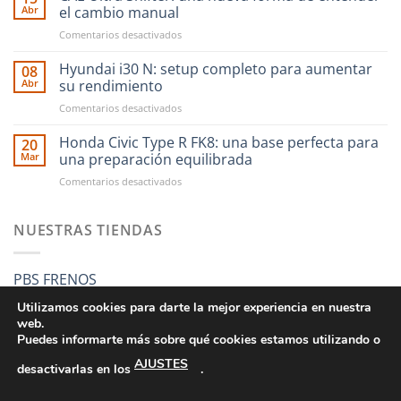
tus
Abr
el cambio manual
compras
en
Comentarios desactivados
en
CAE
RST
Ultra
Hyundai i30 N: setup completo para aumentar
Motorsport
08
Shifter:
es
Abr
su rendimiento
una
más
en
Comentarios desactivados
nueva
fácil
Hyundai
forma
que
i30
Honda Civic Type R FK8: una base perfecta para
de
20
nunca
N:
entender
Mar
una preparación equilibrada
setup
el
en
Comentarios desactivados
completo
cambio
Honda
para
manual
Civic
aumentar
Type
NUESTRAS TIENDAS
su
R
rendimiento
FK8:
una
PBS FRENOS
base
perfecta
Utilizamos cookies para darte la mejor experiencia en nuestra
para
web.
una
Puedes informarte más sobre qué cookies estamos utilizando o
preparación
AJUSTES
equilibrada
desactivarlas en los
.
CONDICIONES GENERALES DE VENTA
POLÍTICA DE PRIVACIDAD