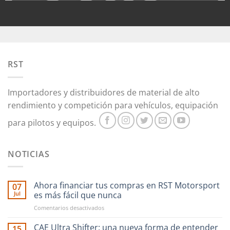
RST
Importadores y distribuidores de material de alto
rendimiento y competición para vehículos, equipación
para pilotos y equipos.
NOTICIAS
Ahora financiar tus compras en RST Motorsport
07
Jul
es más fácil que nunca
en
Comentarios desactivados
Ahora
financiar
CAE Ultra Shifter: una nueva forma de entender
15