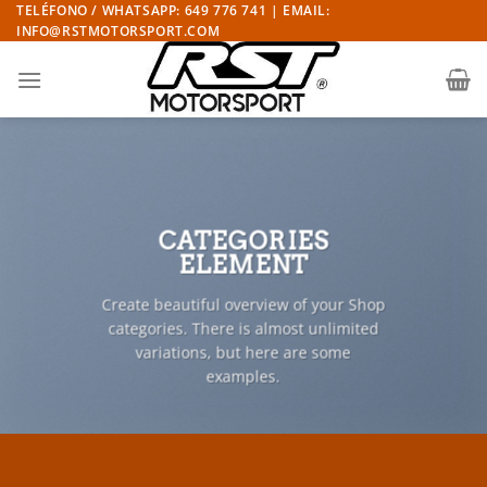
Saltar
TELÉFONO / WHATSAPP: 649 776 741 | EMAIL:
INFO@RSTMOTORSPORT.COM
al
contenido
CATEGORIES
ELEMENT
Create beautiful overview of your Shop
categories. There is almost unlimited
variations, but here are some
examples.