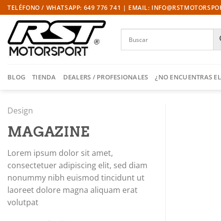
Saltar
TELÉFONO / WHATSAPP: 649 776 741 | EMAIL: INFO@RSTMOTORSP
al
contenido
BLOG
TIENDA
DEALERS / PROFESIONALES
¿NO ENCUENTRAS EL
Design
MAGAZINE
Lorem ipsum dolor sit amet,
consectetuer adipiscing elit, sed diam
nonummy nibh euismod tincidunt ut
laoreet dolore magna aliquam erat
volutpat