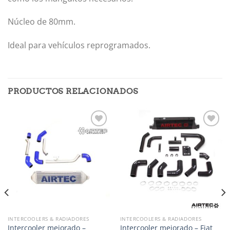
Núcleo de 80mm.
Ideal para vehículos reprogramados.
PRODUCTOS RELACIONADOS
Añadir
Añadir
a la
a la
lista de
lista de
deseos
deseos
INTERCOOLERS & RADIADORES
INTERCOOLERS & RADIADORES
Intercooler mejorado –
Intercooler mejorado – Fiat