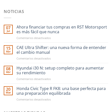
NOTICIAS
Ahora financiar tus compras en RST Motorsport
07
Jul
es más fácil que nunca
en
Comentarios desactivados
Ahora
financiar
CAE Ultra Shifter: una nueva forma de entender
15
tus
Abr
el cambio manual
compras
en
Comentarios desactivados
en
CAE
RST
Ultra
Hyundai i30 N: setup completo para aumentar
Motorsport
08
Shifter:
es
Abr
su rendimiento
una
más
en
Comentarios desactivados
nueva
fácil
Hyundai
forma
que
i30
Honda Civic Type R FK8: una base perfecta para
de
20
nunca
N:
entender
Mar
una preparación equilibrada
setup
el
en
Comentarios desactivados
completo
cambio
Honda
para
manual
Civic
aumentar
Type