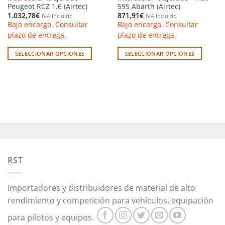
Peugeot RCZ 1.6 (Airtec)
595 Abarth (Airtec)
1.032,78
€
871,91
€
IVA Incluido
IVA Incluido
Bajo encargo. Consultar
Bajo encargo. Consultar
plazo de entrega.
plazo de entrega.
SELECCIONAR OPCIONES
SELECCIONAR OPCIONES
Este
Este
producto
producto
tiene
tiene
múltiples
múltiples
variantes.
variantes.
Las
Las
opciones
opciones
se
se
pueden
pueden
RST
elegir
elegir
en
en
la
la
Importadores y distribuidores de material de alto
página
página
rendimiento y competición para vehículos, equipación
de
de
producto
producto
para pilotos y equipos.